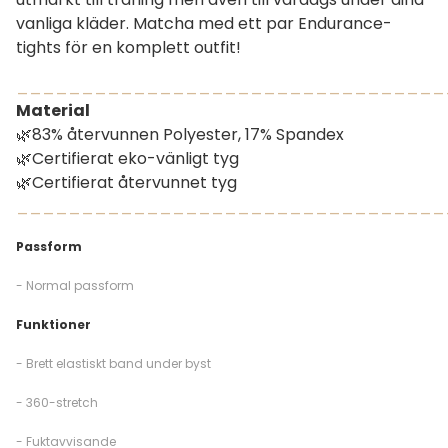
vanliga kläder. Matcha med ett par Endurance-
tights för en komplett outfit!
_________________________________
Material
🌿83% återvunnen Polyester, 17% Spandex
🌿Certifierat eko-vänligt tyg
🌿Certifierat återvunnet tyg
_________________________________
Passform
- Normal passform
Funktioner
- Brett elastiskt band under byst
- 360-stretch
- Fuktavvisande