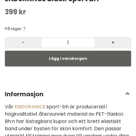
399 kr
På lager
: 7
-
+
Informasjon
Vår
ENDURANCE
sport-bh
är producerad i
högkvalitativt återvunnet material av PET-flaskor.
Bh:n har löstagbara kupor och ett brett elastiskt
band under bysten för skön komfort. Den passar
utmärkt till träning men även till vardags under dina