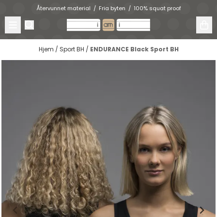
Hopp til innhold
Återvunnet material / Fria byten / 100% squat proof
Hjem
/
Sport BH
/
ENDURANCE Black Sport BH