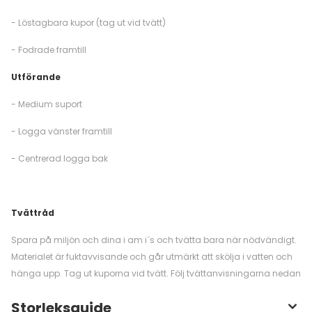
- Löstagbara kupor (tag ut vid tvätt)
- Fodrade framtill
Utförande
- Medium suport
- Logga vänster framtill
- Centrerad logga bak
Tvättråd
Spara på miljön och dina i am i´s och tvätta bara när nödvändigt.
Materialet är fuktavvisande och går utmärkt att skölja i vatten och
hänga upp. Tag ut kuporna vid tvätt. Följ tvättanvisningarna nedan
Storleksguide