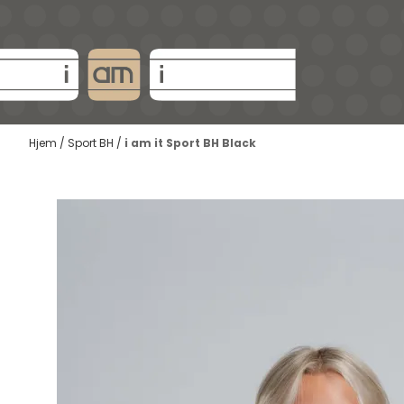
Hopp til innhold
Hjem
/
Sport BH
/
i am it Sport BH Black