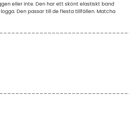
yggen eller inte. Den har ett skönt elastiskt band
logga. Den passar till de flesta tillfällen. Matcha
__________________________________
__________________________________