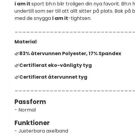
i am it
sport bh:n blir troligen din nya favorit. Bh:n
undertill som ser till att allt sitter på plats. Bak 
med de snygga
i am it
-tightsen.
______________________________
Material
🌿
83% återvunnen Polyester, 17% Spandex
🌿
Certifierat eko-vänligty tyg
🌿
Certifierat återvunnet tyg
______________________________
Passform
- Normal
Funktioner
- Justerbara axelband