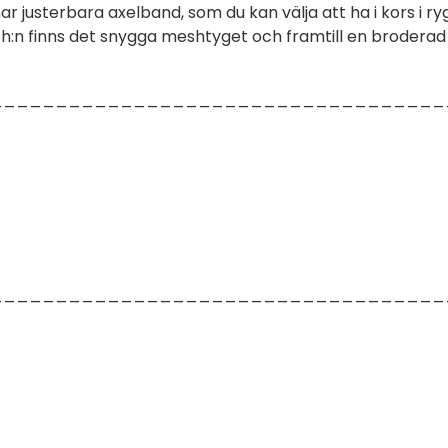
 har justerbara axelband, som du kan välja att ha i kors i r
på bh:n finns det snygga meshtyget och framtill en broderad 
___________________________________
___________________________________