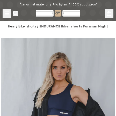
Hoppa till innehåll
Återvunnet material / Fria byten / 100% squat proof
Hem
/
Biker shorts
/
ENDURANCE Biker shorts Parisian Night