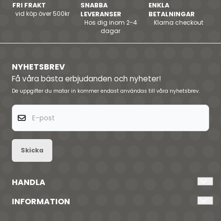
FRI FRAKT
SNABBA
ENKLA
vid köp över 500kr
LEVERANSER
BETALNINGAR
Hos dig inom 2-4
Klarna checkout
dagar
NYHETSBREV
Få våra bästa erbjudanden och nyheter!
De uppgifter du matar in kommer endast användas till våra nyhetsbrev.
E-post
Skicka
HANDLA
Kontakta oss
INFORMATION
Logga in
Om i am i