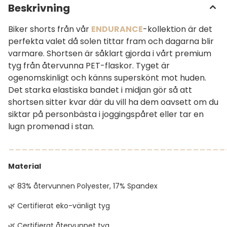
Beskrivning
Biker shorts från vår
ENDURANCE
-kollektion är det
perfekta valet då solen tittar fram och dagarna blir
varmare. Shortsen är såklart gjorda i vårt premium
tyg från återvunna PET-flaskor. Tyget är
ogenomskinligt och känns superskönt mot huden.
Det starka elastiska bandet i midjan gör så att
shortsen sitter kvar där du vill ha dem oavsett om du
siktar på personbästa i joggingspåret eller tar en
lugn promenad i stan.
_________________________________
Material
🌿 83% återvunnen Polyester, 17% Spandex
🌿 Certifierat eko-vänligt tyg
🌿 Certifierat återvunnet tyg