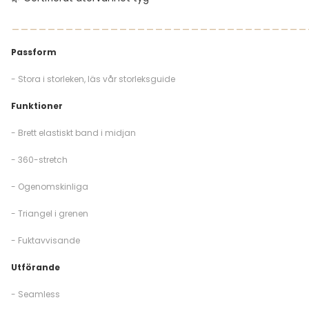
_________________________________
Passform
- Stora i storleken, läs vår storleksguide
Funktioner
- Brett elastiskt band i midjan
- 360-stretch
- Ogenomskinliga
- Triangel i grenen
- Fuktavvisande
Utförande
- Seamless