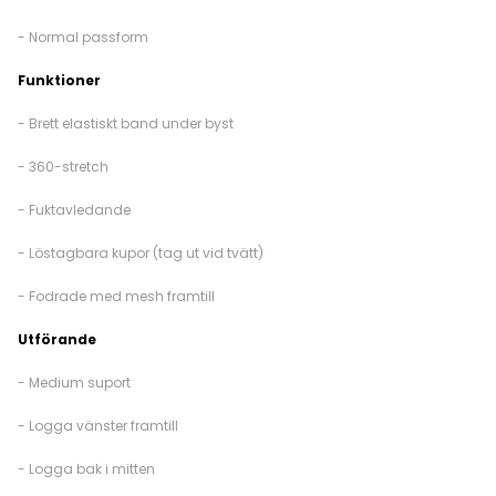
- Normal passform
Funktioner
- Brett elastiskt band under byst
- 360-stretch
- Fuktavledande
- Löstagbara kupor (tag ut vid tvätt)
- Fodrade med mesh framtill
Utförande
- Medium suport
- Logga vänster framtill
- Logga bak i mitten