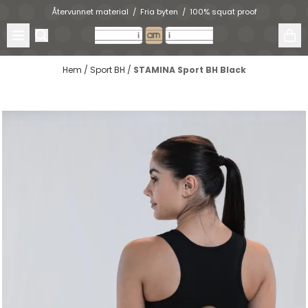
Hoppa till innehåll
Återvunnet material / Fria byten / 100% squat proof
Hem
/
Sport BH
/
STAMINA Sport BH Black