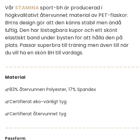
Vår
STAMINA
sport-bh är producerad i
högkvalitativt återvunnet material av PET-flaskor.
BH:ns design gör att den känns stabil men ändå
luftig. Den har löstagbara kupor och ett skönt
elastiskt band under bysten för att hålla den på
plats. Passar superbra till träning men även till när
du vill ha en skön BH till vardags.
_________________________________
Material
🌿83% återvunnen Polyester, 17% Spandex
🌿Certifierat eko-vänligt tyg
🌿Certifierat återvunnet tyg
_________________________________
Passform