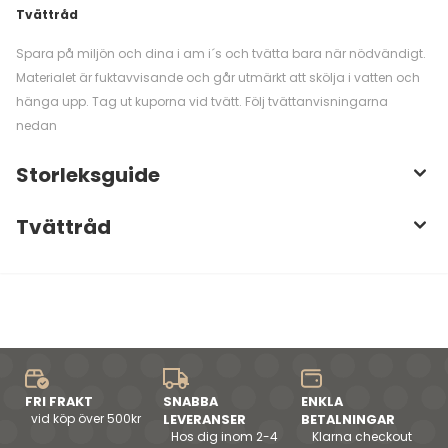
Tvättråd
Spara på miljön och dina i am i´s och tvätta bara när nödvändigt.
Materialet är fuktavvisande och går utmärkt att skölja i vatten och
hänga upp. Tag ut kuporna vid tvätt. Följ tvättanvisningarna
nedan
Storleksguide
Tvättråd
FRI FRAKT
SNABBA
ENKLA
vid köp över 500kr
LEVERANSER
BETALNINGAR
Hos dig inom 2-4
Klarna checkout