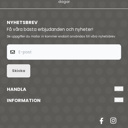
dagar
NYHETSBREV
Få våra bästa erbjudanden och nyheter!
De uppgifter du matar in kommer endast användas till våra nyhetsbrev.
E-post
Skicka
HANDLA
Kontakta oss
INFORMATION
Logga in
Om i am i
FAQ
Villkor
Nyhetsbrev