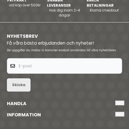
FRI FRAKT
SNABBA
ENKLA
vid köp över 500kr
LEVERANSER
BETALNINGAR
Hos dig inom 2-4
Klarna checkout
dagar
NYHETSBREV
Få våra bästa erbjudanden och nyheter!
De uppgifter du matar in kommer endast användas till våra nyhetsbrev.
E-post
Skicka
HANDLA
Kontakta oss
INFORMATION
Logga in
Om i am i