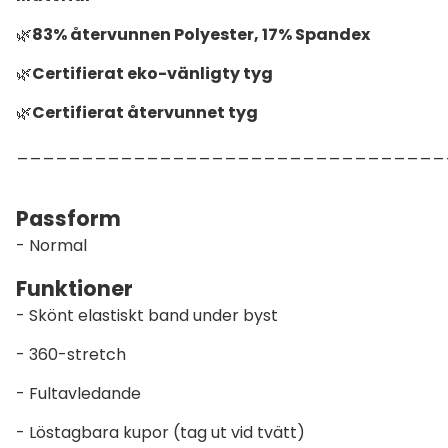
🌿
83% återvunnen Polyester, 17% Spandex
🌿
Certifierat eko-vänligty tyg
🌿
Certifierat återvunnet tyg
_________________________________
Passform
- Normal
Funktioner
- Skönt elastiskt band under byst
- 360-stretch
- Fultavledande
- Löstagbara kupor (tag ut vid tvätt)