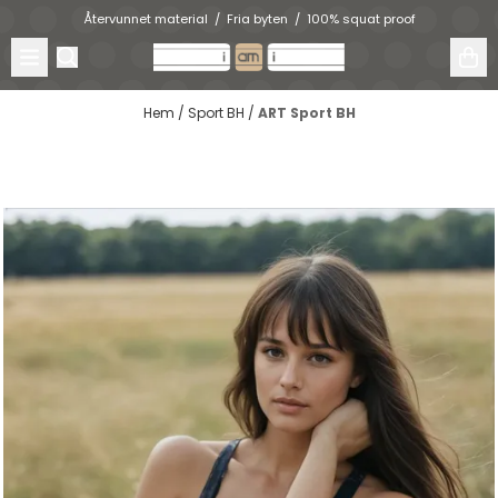
Hoppa till innehåll
Återvunnet material / Fria byten / 100% squat proof
Hem
/
Sport BH
/
ART Sport BH